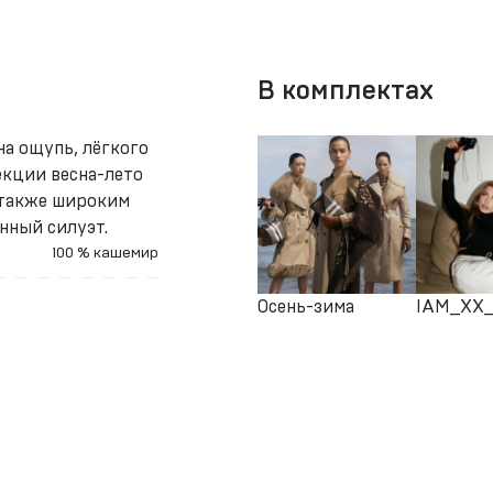
В комплектах
на ощупь, лёгкого
екции весна-лето
 также широким
нный силуэт.
100 % кашемир
Осень-зима
IAM_XX