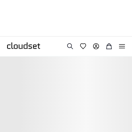
женщинам
сумки
клатчи